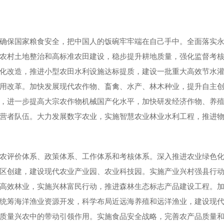
确保国家粮食安全，把中国人的饭碗牢牢端在自己手中。全面落实
农村土地整治和高标准农田建设，稳步提升耕地质量，强化监督考
化改造，推进小型农田水利设施达标提质，建设一批重大高效节水
用改革。加快发展现代农作物、畜禽、水产、林木种业，提升自主
，进一步提高大宗农作物机械国产化水平，加快研发经济作物、养
营者队伍。大力发展数字农业，实施智慧农业林业水利工程，推进
农评价体系、政策体系、工作体系和考核体系。深入推进农业绿色
区创建，建设现代农业产业园、农业科技园。实施产业兴村强县行
高效林业，实施兴林富民行动，推进森林生态标志产品建设工程。
统筹海洋渔业资源开发，科学布局近远海养殖和远洋渔业，建设现
质量兴农中的带动引领作用。实施食品安全战略，完善农产品质量