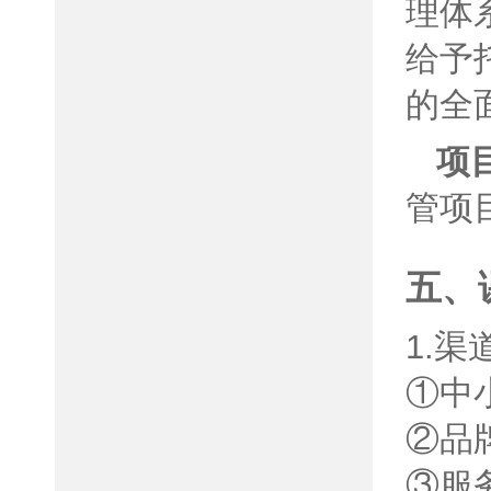
理体
给予
的全
项
管项
五、
1.渠
①中
②品
③服