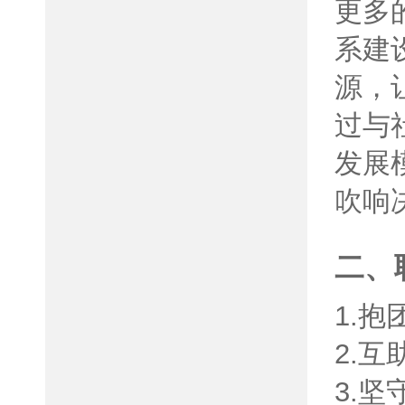
更多
系建
源，
过与
发展
吹响
二、
1.
2.
3.